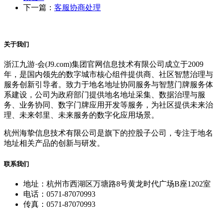
下一篇：
客服协商处理
关于我们
浙江九游·会(J9.com)集团官网信息技术有限公司成立于2009
年，是国内领先的数字城市核心组件提供商、社区智慧治理与
服务创新引导者。致力于地名地址协同服务与智慧门牌服务体
系建设，公司为政府部门提供地名地址采集、数据治理与服
务、业务协同、数字门牌应用开发等服务，为社区提供未来治
理、未来邻里、未来服务的数字化应用场景。
杭州海挚信息技术有限公司是旗下的控股子公司，专注于地名
地址相关产品的创新与研发。
联系我们
地址：杭州市西湖区万塘路8号黄龙时代广场B座1202室
电话：0571-87070993
传真：0571-87070993