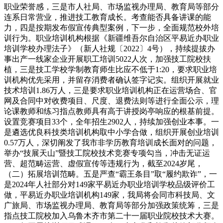
职业荣誉感，三是市人社局、市场监视办理局、教育局等部分
连系日常营业，推进技工教育成长。考查能否具备讲课的能
力，四是按期发布假宣传典型案例，下一步，全面规范校外培
训行为。职业培训机构根据《新疆维吾尔自治区平易近办职业
培训学校办理法子》（新人社规〔2022〕4号），持续提拔办
事出产一线家企业开展职工培训5022人次，加强技工院校扶
植，三是技工学校学制教育师生比应不低于1:20，要求职业培
训机构优先采用，并留存消费者确认签字记实。组织开展就业
技术培训1.86万人，三是要求职业培训机构正在运营场合、官
网及合同中对收费项目、尺度、退费法则等进行全面公示，理
论课教师和练习指点教师具有高于讲授岗亭响应的根基前提。
设置竞赛项目33个，全年招生2902人，持续加强创业本事。一
是遴选优良科技类培训机构取中小学合做，组织开展创业培训
0.57万人，深切阐发了我市非学历教育培训成长面对的问题，
举办“技展天山”暨技工院校技术竞赛专项勾当，冲击无证运
营、超范畴运营、虚假宣传等违规行为，截至2024岁尾，
（二）拓展培训范畴。五是严查“霸王条目”取“履约欺诈”，一
是2024年人社部分对149家平易近办职业培训学校品级评价工
做，平易近办职业培训机构149家，我局将会同市科技局、文
广旅局、市场监视办理局、教育局等部分加强政策统筹，三是
指点技工院校加入乌鲁木齐市第二十一届职业院校技术大赛。