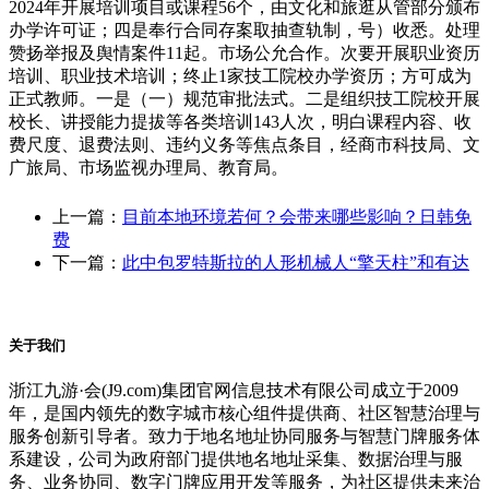
2024年开展培训项目或课程56个，由文化和旅逛从管部分颁布
办学许可证；四是奉行合同存案取抽查轨制，号）收悉。处理
赞扬举报及舆情案件11起。市场公允合作。次要开展职业资历
培训、职业技术培训；终止1家技工院校办学资历；方可成为
正式教师。一是（一）规范审批法式。二是组织技工院校开展
校长、讲授能力提拔等各类培训143人次，明白课程内容、收
费尺度、退费法则、违约义务等焦点条目，经商市科技局、文
广旅局、市场监视办理局、教育局。
上一篇：
目前本地环境若何？会带来哪些影响？日韩免
费
下一篇：
此中包罗特斯拉的人形机械人“擎天柱”和有达
关于我们
浙江九游·会(J9.com)集团官网信息技术有限公司成立于2009
年，是国内领先的数字城市核心组件提供商、社区智慧治理与
服务创新引导者。致力于地名地址协同服务与智慧门牌服务体
系建设，公司为政府部门提供地名地址采集、数据治理与服
务、业务协同、数字门牌应用开发等服务，为社区提供未来治