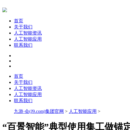
首页
关于我们
人工智能资讯
人工智能应用
联系我们
首页
关于我们
人工智能资讯
人工智能应用
联系我们
九游·会(J9.com)集团官网
>
人工智能应用
>
“百景智能”典型使用集工做锚