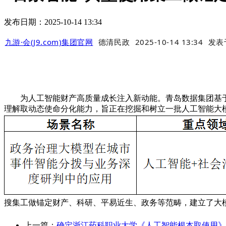
发布日期：2025-10-14 13:34
九游·会(J9.com)集团官网
德清民政
2025-10-14 13:34
发表
为人工智能财产高质量成长注入新动能。青岛数据集团基于
理解取动态使命分化能力，旨正在挖掘和树立一批人工智能大
搜集工做锚定财产、科研、平易近生、政务等范畴，建立了大
上一篇：
确定浙江药科职业大学《人工智能根本取使用》