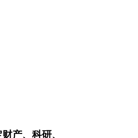
定财产、科研、