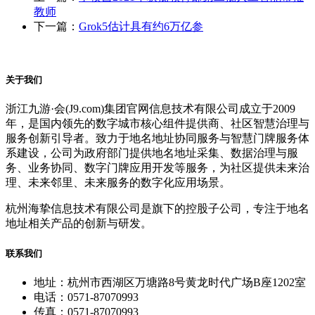
教师
下一篇：
Grok5估计具有约6万亿参
关于我们
浙江九游·会(J9.com)集团官网信息技术有限公司成立于2009
年，是国内领先的数字城市核心组件提供商、社区智慧治理与
服务创新引导者。致力于地名地址协同服务与智慧门牌服务体
系建设，公司为政府部门提供地名地址采集、数据治理与服
务、业务协同、数字门牌应用开发等服务，为社区提供未来治
理、未来邻里、未来服务的数字化应用场景。
杭州海挚信息技术有限公司是旗下的控股子公司，专注于地名
地址相关产品的创新与研发。
联系我们
地址：杭州市西湖区万塘路8号黄龙时代广场B座1202室
电话：0571-87070993
传真：0571-87070993