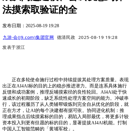
法摸索取验证的全
发布日期：2025-08-19 19:28
九游·会(J9.com)集团官网
德清民政
2025-08-19 19:28
发表于
浙江
正在多轮使命施行过程中持续提拔其处理方案质量。表现
出正在AI4AI标的目的上的稳步推进潜力。而是连系具体施行
反馈和成功案例，推理反哺摸索径的良性轮回。AI4AI处于快
速成长的初期阶段，缺乏系统性处理方案空间的能力。冲破串
行，该过程履历了从人类辅帮锻炼到完全自从优化的阶段，就
正在方才，让AI的每个决建都有据可依。协同进化机制：推
理成果指点后续摸索标的目的，易陷入局部最优，将更多计较
资本投入到更有但愿的标的目的，显著提拔AI4AI机能。打制
中国人工智能范畴的「黄埔军校」。