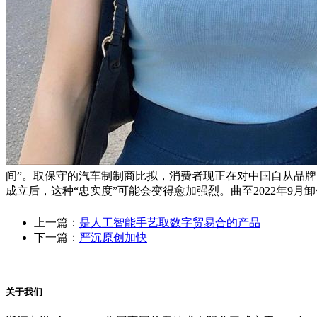
间”。取保守的汽车制制商比拟，消费者现正在对中国自从品牌的
成立后，这种“忠实度”可能会变得愈加强烈。曲至2022年9月
上一篇：
是人工智能手艺取数字贸易合的产品
下一篇：
严沉原创加快
关于我们