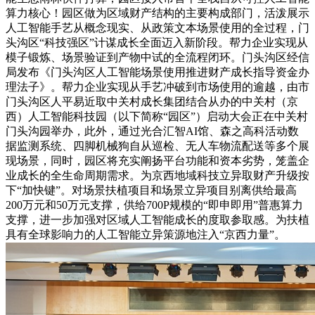
算力核心！园区做为区域财产结构的主要构成部门，活泼展示
人工智能手艺从概念现实、从政策文本场景使用的全过程，门
头沟区“科技强区”计谋成长全面迈入新阶段。帮力企业实现从
模子锻炼、场景验证到产物中试的全流程闭环。门头沟区经信
局发布《门头沟区人工智能场景使用推进财产成长指导资金办
理法子》。帮力企业实现从手艺冲破到市场使用的逾越，由市
门头沟区人平易近取中关村成长集团结合从办的中关村（京
西）人工智能科技园（以下简称“园区”）启动大会正在中关村
门头沟园举办，此外，通过光合汇智AI馆、森之高科活动数
据监测系统、四脚机械狗自从巡检、无人车物流配送等多个展
现场景，同时，园区将充实阐扬平台功能和资本劣势，笼盖企
业成长的全生命周期需求。为京西地域科技立异取财产升级按
下“加快键”。对场景扶植项目和场景立异项目别离供给最高
200万元和50万元支撑，供给700P规模的“即申即用”普惠算力
支撑，进一步加强对区域人工智能成长的度取参取感。为扶植
具有全球影响力的人工智能立异策源地注入“京西力量”。