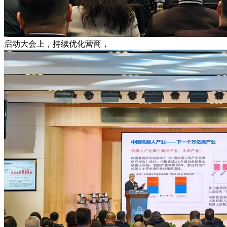
启动大会上，持续优化营商，