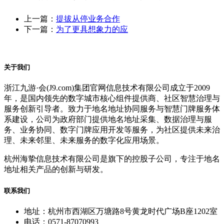
上一篇：
提拔从停业务合作
下一篇：
为了更具想象力的应
关于我们
浙江九游·会(J9.com)集团官网信息技术有限公司成立于2009
年，是国内领先的数字城市核心组件提供商、社区智慧治理与
服务创新引导者。致力于地名地址协同服务与智慧门牌服务体
系建设，公司为政府部门提供地名地址采集、数据治理与服
务、业务协同、数字门牌应用开发等服务，为社区提供未来治
理、未来邻里、未来服务的数字化应用场景。
杭州海挚信息技术有限公司是旗下的控股子公司，专注于地名
地址相关产品的创新与研发。
联系我们
地址：杭州市西湖区万塘路8号黄龙时代广场B座1202室
电话：0571-87070993