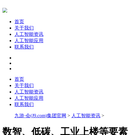
首页
关于我们
人工智能资讯
人工智能应用
联系我们
首页
关于我们
人工智能资讯
人工智能应用
联系我们
九游·会(J9.com)集团官网
>
人工智能资讯
>
数智、低碳、工业上楼等要素