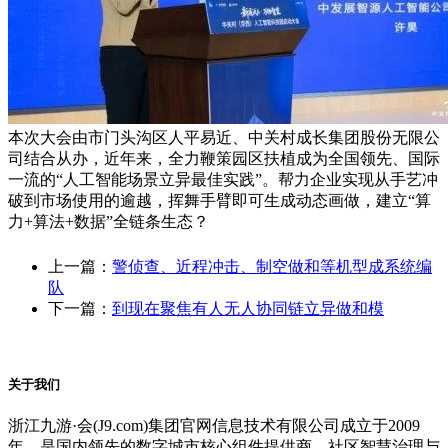
本次大会由市门头沟区人平易近、中关村成长集团股份无限公
司结合从办，近年来，全力鞭策园区扶植成为全国领先、国际
一流的“人工智能场景立异最佳实践”。帮力企业实现从手艺冲
破到市场使用的逾越，挥舞手臂即可生成动态画做，建立“算
力+算法+数据”全链条生态？
上一篇：
警侦查、近程冲击、制空做和等机型成系统编
队
下一篇：
到现在聚焦有人无人协同链立异做和模
关于我们
浙江九游·会(J9.com)集团官网信息技术有限公司成立于2009
年，是国内领先的数字城市核心组件提供商、社区智慧治理与