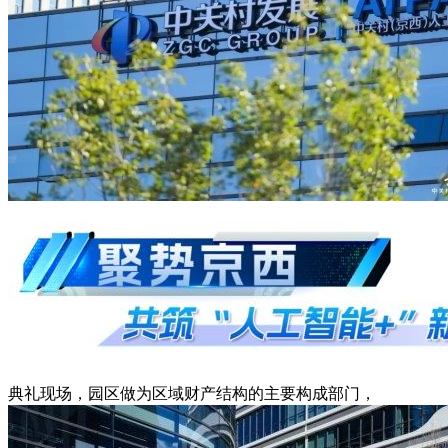
典礼现场，园区做为区域财产结构的主要构成部门，