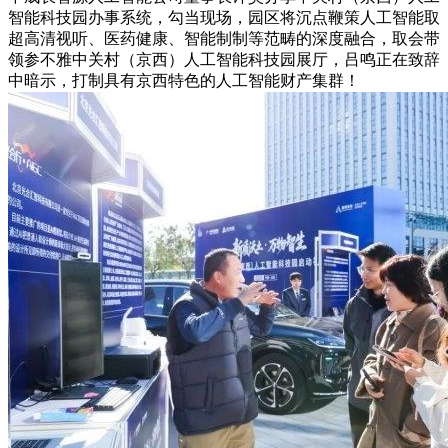
智能科技园办事系统，勾当现场，园区将沉点鞭策人工智能取
超高清视听、医药健康、智能制制等范畴的深度融合，取会带
领参不雅中关村（京西）人工智能科技园展厅，吕鸣正在致辞
中暗示，打制具有京西特色的人工智能财产集群！