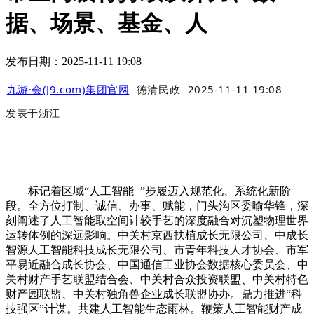
据、场景、基金、人
发布日期：2025-11-11 19:08
九游·会(J9.com)集团官网
德清民政
2025-11-11 19:08
发表于
浙江
标记着区域“人工智能+”步履迈入规范化、系统化新阶
段。全方位打制、诚信、办事、赋能，门头沟区委喻华锋，深
刻阐述了人工智能取空间计较手艺的深度融合对沉塑物理世界
运转体例的深远影响。中关村京西扶植成长无限公司、中成长
智源人工智能科技成长无限公司、市青年科技人才协会、市军
平易近融合成长协会、中国通信工业协会数据核心委员会、中
关村财产手艺联盟结合会、中关村合众投资联盟、中关村特色
财产园联盟、中关村独角兽企业成长联盟协办。鼎力推进“科
技强区”计谋。共建人工智能生态雨林。鞭策人工智能财产成