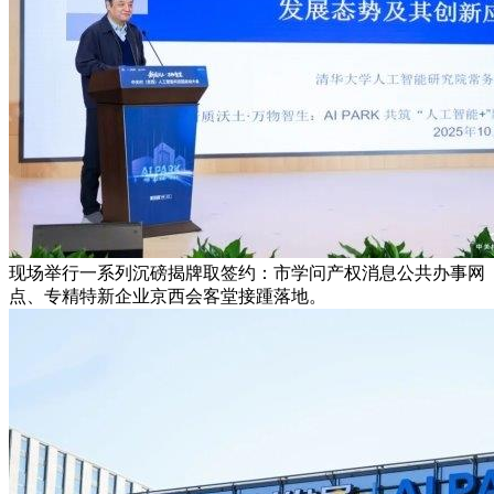
现场举行一系列沉磅揭牌取签约：市学问产权消息公共办事网
点、专精特新企业京西会客堂接踵落地。